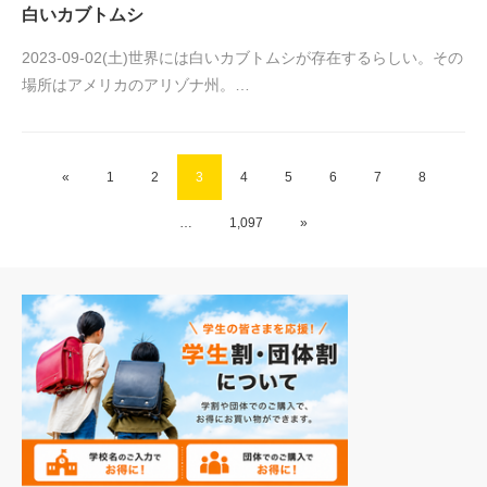
白いカブトムシ
2023-09-02(土)世界には白いカブトムシが存在するらしい。その
場所はアメリカのアリゾナ州。…
«
1
2
3
4
5
6
7
8
…
1,097
»