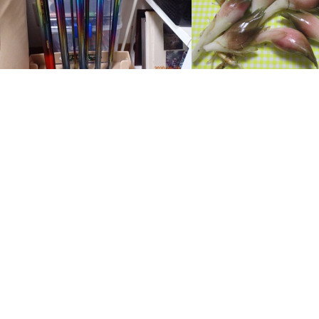
中1日
驚きの収穫