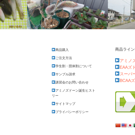
商品ライン
商品購入
ネコヤナギの花
今朝はトイ
ご注文方法
アミノ
学生割・団体割について
EAAズ
スーパ
サンプル請求
BCAA
講習会のお問い合わせ
アミノズドーン誕生ヒスト
リー
サイトマップ
プライバシーポリシー