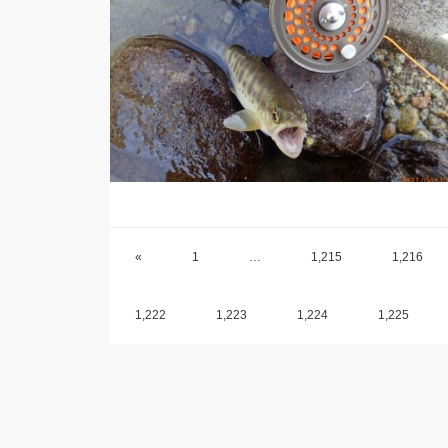
«
1
…
1,215
1,216
1,222
1,223
1,224
1,225