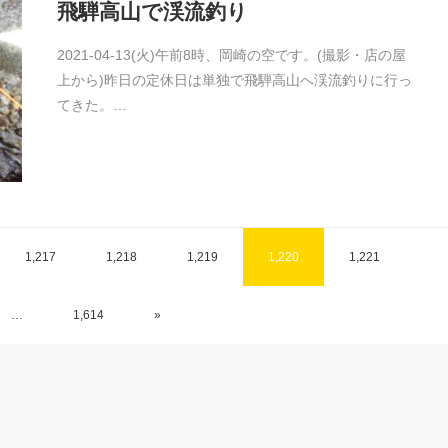
飛騨高山で渓流釣り
2021-04-13(火)午前8時、岡崎の空です。(撮影・店の屋
上から)昨日の定休日は単独で飛騨高山へ渓流釣りに行っ
てきた。…
1,217
1,218
1,219
1,220
1,221
…
1,614
»