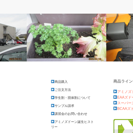
ベルのしっぽ
ベルのしっ
商品ライン
商品購入
予想外のルート
GoPro
ご注文方法
アミノズ
EAAズ
学生割・団体割について
スーパー
サンプル請求
BCAAズ
講習会のお問い合わせ
アミノズドーン誕生ヒスト
リー