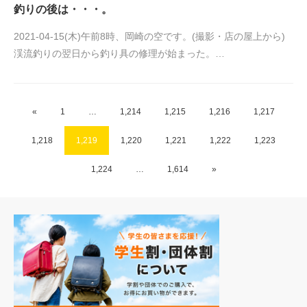
釣りの後は・・・。
2021-04-15(木)午前8時、岡崎の空です。(撮影・店の屋上から)
渓流釣りの翌日から釣り具の修理が始まった。…
«
1
…
1,214
1,215
1,216
1,217
1,218
1,219
1,220
1,221
1,222
1,223
1,224
…
1,614
»