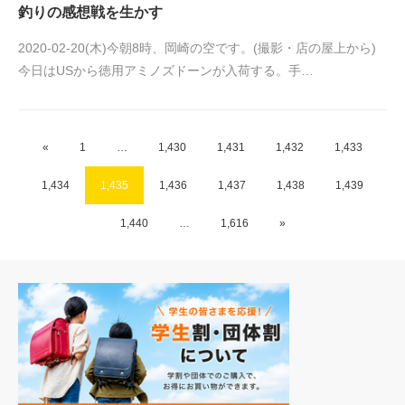
釣りの感想戦を生かす
2020-02-20(木)今朝8時、岡崎の空です。(撮影・店の屋上から)
今日はUSから徳用アミノズドーンが入荷する。手…
«
1
…
1,430
1,431
1,432
1,433
1,434
1,435
1,436
1,437
1,438
1,439
1,440
…
1,616
»