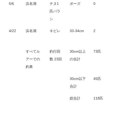
5/6
浜名湖
チヌ1
ボーズ
0
匹バラ
シ
4/22
浜名湖
キビレ
33-34cm
2
すべてル
釣行回
30cm以上
73匹
アーでの
数 23回
の合計
釣果
30cm以下
45匹
合計
総合計
118匹