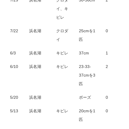
イ、キ
ビレ
7/22
浜名湖
クロダ
25cmを1
0
イ
匹
6/3
浜名湖
キビレ
37cm
1
6/10
浜名湖
キビレ
23-33-
2
37cmを3
匹
5/20
浜名湖
ボーズ
0
5/13
浜名湖
キビレ
20cmを1
0
匹