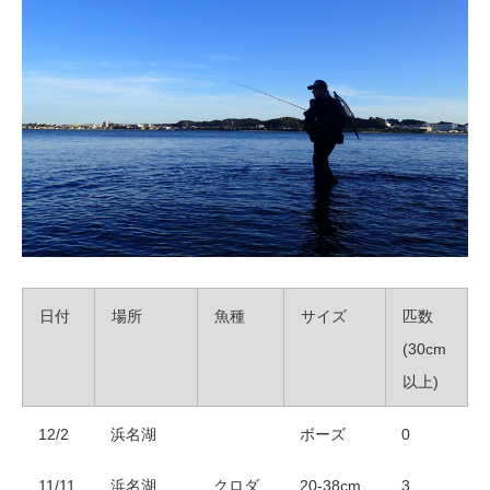
日付
場所
魚種
サイズ
匹数
(30cm
以上)
12/2
浜名湖
ボーズ
0
11/11
浜名湖
クロダ
20-38cm
3