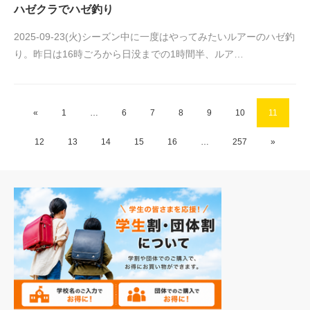
ハゼクラでハゼ釣り
2025-09-23(火)シーズン中に一度はやってみたいルアーのハゼ釣
り。昨日は16時ごろから日没までの1時間半、ルア…
«
1
…
6
7
8
9
10
11
12
13
14
15
16
…
257
»