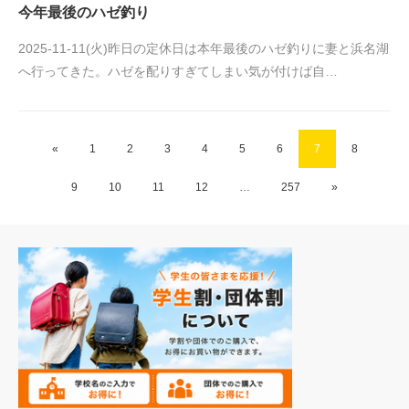
今年最後のハゼ釣り
2025-11-11(火)昨日の定休日は本年最後のハゼ釣りに妻と浜名湖
へ行ってきた。ハゼを配りすぎてしまい気が付けば自…
«
1
2
3
4
5
6
7
8
9
10
11
12
…
257
»