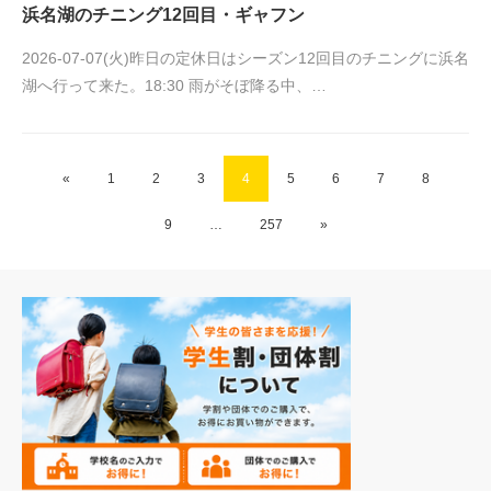
浜名湖のチニング12回目・ギャフン
2026-07-07(火)昨日の定休日はシーズン12回目のチニングに浜名
湖へ行って来た。18:30 雨がそぼ降る中、…
«
1
2
3
4
5
6
7
8
9
…
257
»