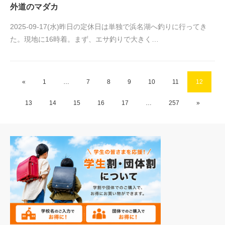
外道のマダカ
2025-09-17(水)昨日の定休日は単独で浜名湖へ釣りに行ってき
た。現地に16時着。まず、エサ釣りで大きく…
«
1
…
7
8
9
10
11
12
13
14
15
16
17
…
257
»