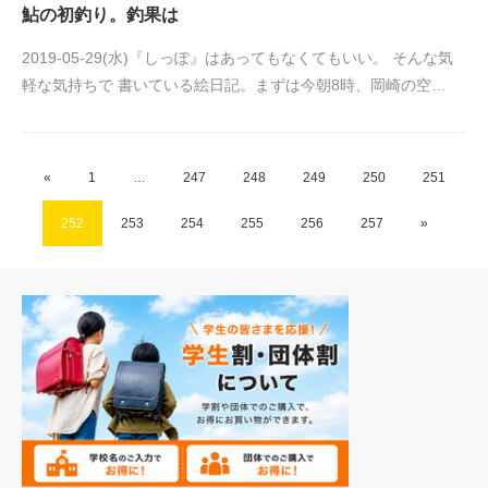
鮎の初釣り。釣果は
2019-05-29(水)『しっぽ』はあってもなくてもいい。 そんな気
軽な気持ちで 書いている絵日記。まずは今朝8時、岡崎の空…
«
1
…
247
248
249
250
251
252
253
254
255
256
257
»