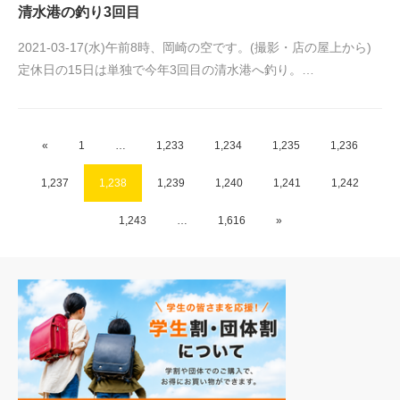
清水港の釣り3回目
2021-03-17(水)午前8時、岡崎の空です。(撮影・店の屋上から)
定休日の15日は単独で今年3回目の清水港へ釣り。…
«
1
…
1,233
1,234
1,235
1,236
1,237
1,238
1,239
1,240
1,241
1,242
1,243
…
1,616
»