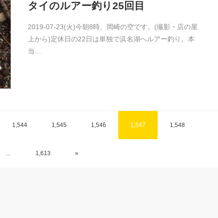
タイのルアー釣り25回目
2019-07-23(火)今朝8時、岡崎の空です。(撮影・店の屋
上から)定休日の22日は単独で浜名湖へルアー釣り。本
当…
1,544
1,545
1,546
1,547
1,548
…
1,613
»