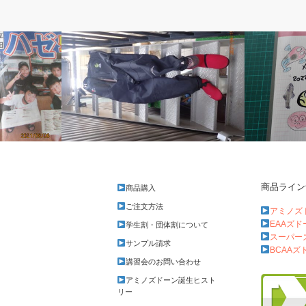
ベルのしっぽ
ベルのしっ
商品ライン
商品購入
釣りの後は・・・。
メダカ稚魚
ご注文方法
アミノズ
EAAズ
学生割・団体割について
スーパー
サンプル請求
BCAAズ
講習会のお問い合わせ
アミノズドーン誕生ヒスト
リー