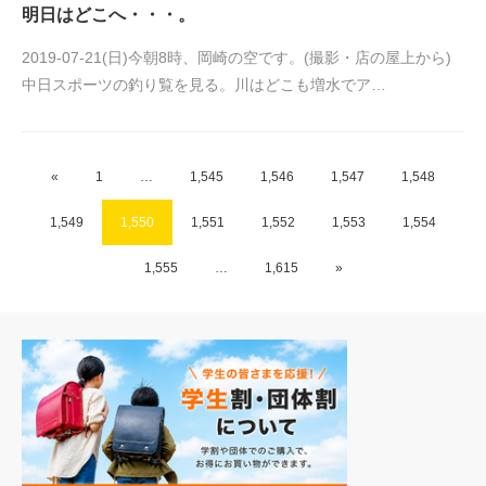
明日はどこへ・・・。
2019-07-21(日)今朝8時、岡崎の空です。(撮影・店の屋上から)
中日スポーツの釣り覧を見る。川はどこも増水でア…
«
1
…
1,545
1,546
1,547
1,548
1,549
1,550
1,551
1,552
1,553
1,554
1,555
…
1,615
»