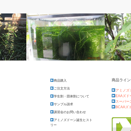
ベルのしっぽ
ベルのしっ
商品ライン
商品購入
大寒の朝
スズメ蜂は
ご注文方法
アミノズ
EAAズ
学生割・団体割について
スーパー
サンプル請求
BCAAズ
講習会のお問い合わせ
アミノズドーン誕生ヒスト
リー