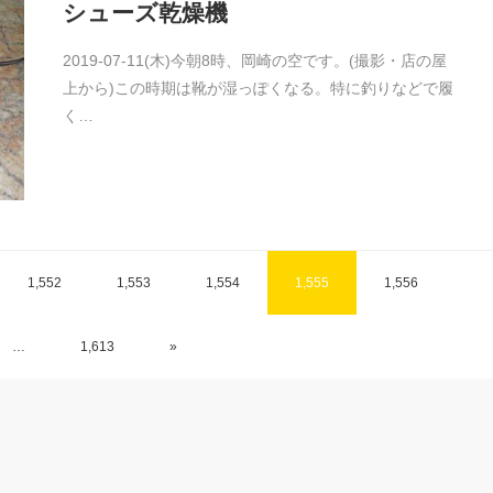
シューズ乾燥機
2019-07-11(木)今朝8時、岡崎の空です。(撮影・店の屋
上から)この時期は靴が湿っぽくなる。特に釣りなどで履
く…
1,552
1,553
1,554
1,555
1,556
…
1,613
»