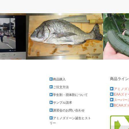
ベルのしっぽ
ベルのしっ
商品ライン
商品購入
クロダイをさばく
初収穫
ご注文方法
アミノズ
EAAズ
学生割・団体割について
スーパー
サンプル請求
BCAAズ
講習会のお問い合わせ
アミノズドーン誕生ヒスト
リー