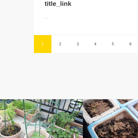
title_link
…
1
2
3
4
5
6
ベルのしっぽ
ベルのしっぽ