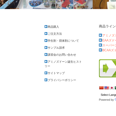
商品ライン
商品購入
S高・野球部講習会14回目
今朝の食パ
ご注文方法
アミノズ
EAAズ
学生割・団体割について
スーパー
サンプル請求
BCAAズ
講習会のお問い合わせ
アミノズドーン誕生ヒスト
リー
サイトマップ
プライバシーポリシー
Powered by