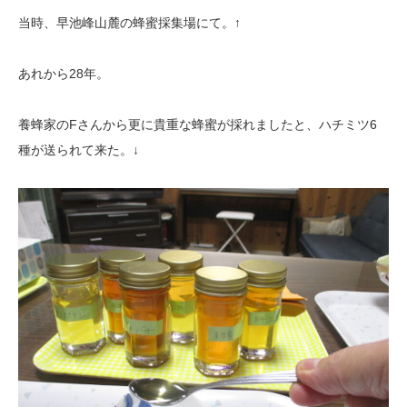
当時、早池峰山麓の蜂蜜採集場にて。↑
あれから28年。
養蜂家のFさんから更に貴重な蜂蜜が採れましたと、ハチミツ6
種が送られて来た。↓