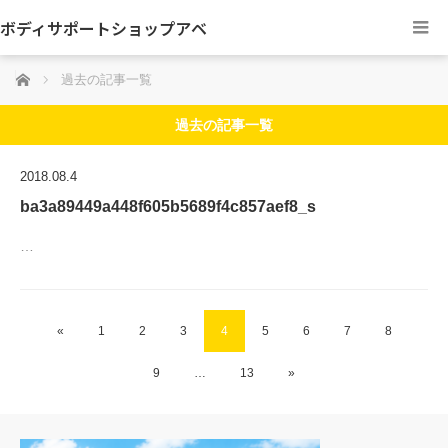
ボディサポートショップアベ
ホーム
過去の記事一覧
過去の記事一覧
2018.08.4
ba3a89449a448f605b5689f4c857aef8_s
…
«
1
2
3
4
5
6
7
8
9
…
13
»