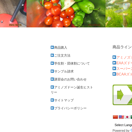
商品ライン
商品購入
珍メダカが一斉に孵化した
メダカの紅
ご注文方法
アミノズ
EAAズ
学生割・団体割について
スーパー
サンプル請求
BCAAズ
講習会のお問い合わせ
アミノズドーン誕生ヒスト
リー
サイトマップ
プライバシーポリシー
Powered by