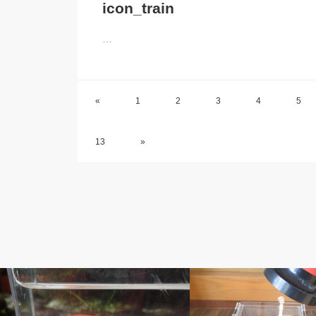
icon_train
…
«
1
2
3
4
5
13
»
ベルのしっぽ
ベルのしっぽ