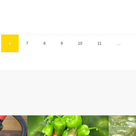
6
7
8
9
10
11
…
アベの釣り自慢
ベルのしっ