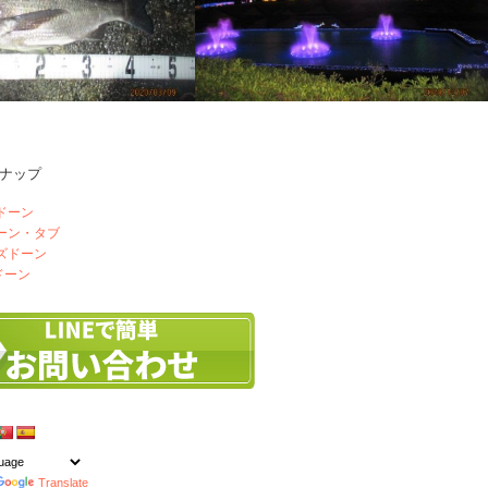
ナップ
無し4連勝の行方は
メダカを買いに浜松へ
ドーン
ドーン・タブ
ズドーン
ドーン
Translate