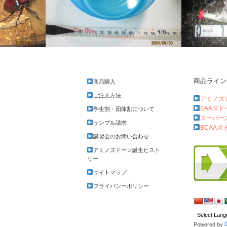
商品ライン
商品購入
マリモの赤ちゃん誕生
清水港、年
ご注文方法
アミノズ
EAAズ
学生割・団体割について
スーパー
サンプル請求
BCAAズ
講習会のお問い合わせ
アミノズドーン誕生ヒスト
リー
サイトマップ
プライバシーポリシー
Powered by