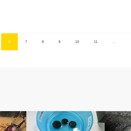
6
7
8
9
10
11
…
ベルのしっぽ
アベの釣り