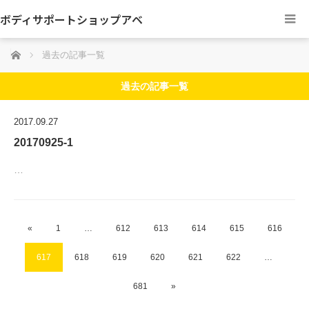
ボディサポートショップアベ
ホーム
過去の記事一覧
過去の記事一覧
2017.09.27
20170925-1
…
«
1
…
612
613
614
615
616
617
618
619
620
621
622
…
681
»