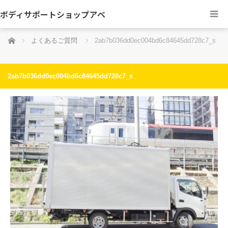
ボディサポートショップアベ
ホーム
よくあるご質問
2ab7b036dd0ec004bd6c84645dd728c7_s
2ab7b036dd0ec004bd6c84645dd728c7_s