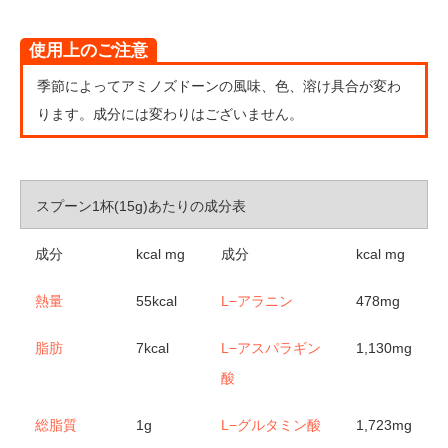
使用上のご注意
季節によってアミノズドーンの風味、色、溶け具合が変わ
ります。成分には変わりはございません。
スプーン1杯(15g)あたりの成分表
成分
kcal mg
成分
kcal mg
熱量
55kcal
L−アラニン
478mg
脂肪
7kcal
L−アスパラギン
1,130mg
酸
総脂質
1g
L−グルタミン酸
1,723mg