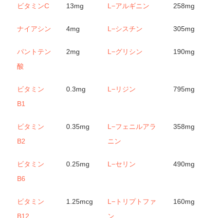
ビタミンC
13mg
L−アルギニン
258mg
ナイアシン
4mg
L−シスチン
305mg
パントテン
2mg
L−グリシン
190mg
酸
ビタミン
0.3mg
L−リジン
795mg
B1
ビタミン
0.35mg
L−フェニルアラ
358mg
B2
ニン
ビタミン
0.25mg
L−セリン
490mg
B6
ビタミン
1.25mcg
L−トリプトファ
160mg
B12
ン