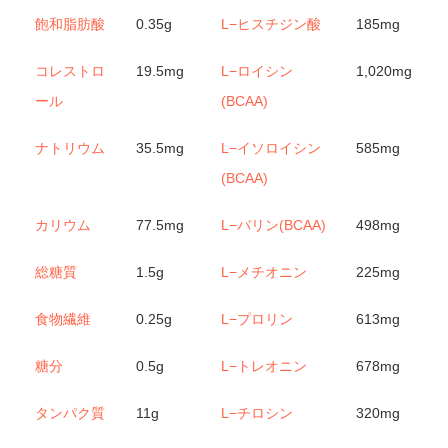
飽和脂肪酸
0.35g
L−ヒスチジン酸
185mg
コレストロ
19.5mg
L−ロイシン
1,020mg
ール
(BCAA)
ナトリウム
35.5mg
L−イソロイシン
585mg
(BCAA)
カリウム
77.5mg
L−バリン(BCAA)
498mg
総糖質
1.5g
L−メチオニン
225mg
食物繊維
0.25g
L−プロリン
613mg
糖分
0.5g
L−トレオニン
678mg
タンパク質
11g
L−チロシン
320mg