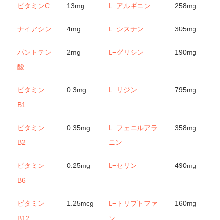
ビタミンC
13mg
L−アルギニン
258mg
ナイアシン
4mg
L−シスチン
305mg
パントテン
2mg
L−グリシン
190mg
酸
ビタミン
0.3mg
L−リジン
795mg
B1
ビタミン
0.35mg
L−フェニルアラ
358mg
B2
ニン
ビタミン
0.25mg
L−セリン
490mg
B6
ビタミン
1.25mcg
L−トリプトファ
160mg
B12
ン