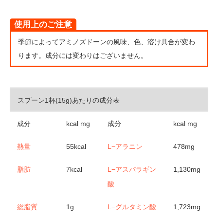
使用上のご注意
季節によってアミノズドーンの風味、色、溶け具合が変わ
ります。成分には変わりはございません。
スプーン1杯(15g)あたりの成分表
成分
kcal mg
成分
kcal mg
熱量
55kcal
L−アラニン
478mg
脂肪
7kcal
L−アスパラギン
1,130mg
酸
総脂質
1g
L−グルタミン酸
1,723mg