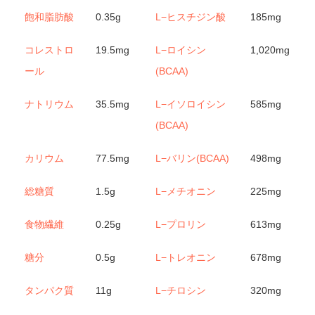
飽和脂肪酸
0.35g
L−ヒスチジン酸
185mg
コレストロ
19.5mg
L−ロイシン
1,020mg
ール
(BCAA)
ナトリウム
35.5mg
L−イソロイシン
585mg
(BCAA)
カリウム
77.5mg
L−バリン(BCAA)
498mg
総糖質
1.5g
L−メチオニン
225mg
食物繊維
0.25g
L−プロリン
613mg
糖分
0.5g
L−トレオニン
678mg
タンパク質
11g
L−チロシン
320mg