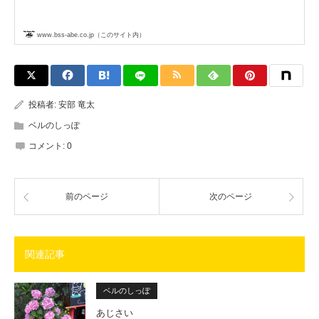
www.bss-abe.co.jp（このサイト内）
投稿者:
安部 竜太
ベルのしっぽ
コメント:
0
前のページ
次のページ
関連記事
ベルのしっぽ
あじさい