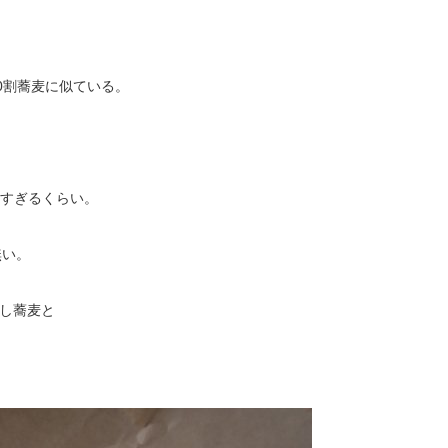
0割蕎麦に似ている。
長すぎるくらい。
無い。
越し蕎麦と