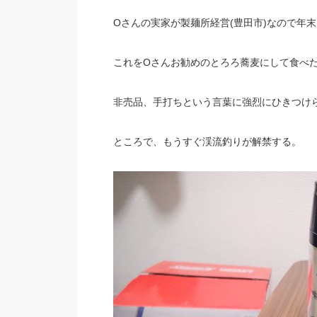
Oさんの実家が製麺所経営(豊田市)なので年
これをOさんお勧めのとろろ蕎麦にして食べ
非売品、手打ちという言葉に強烈にひきつけ
ところで、もうすぐ渓流釣りが解禁する。