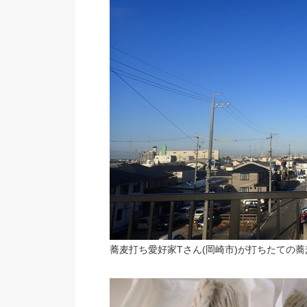
蕎麦打ち愛好家Tさん(岡崎市)が打ちたての