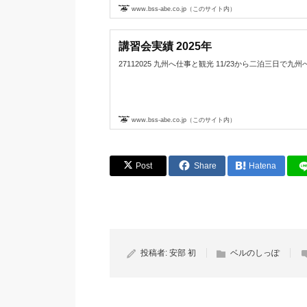
www.bss-abe.co.jp（このサイト内）
講習会実績 2025年
27112025 九州へ仕事と観光 11/23から二泊三日で九州へ
www.bss-abe.co.jp（このサイト内）
Post
Share
Hatena
投稿者:
安部 初
ベルのしっぽ