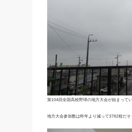
第104回全国高校野球の地方大会が始まって
地方大会参加数は昨年より減って3782校だそ