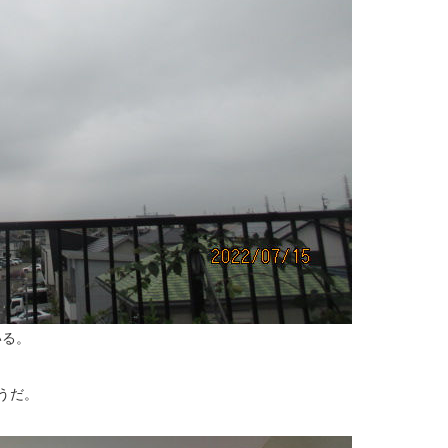
いる。
うだ。