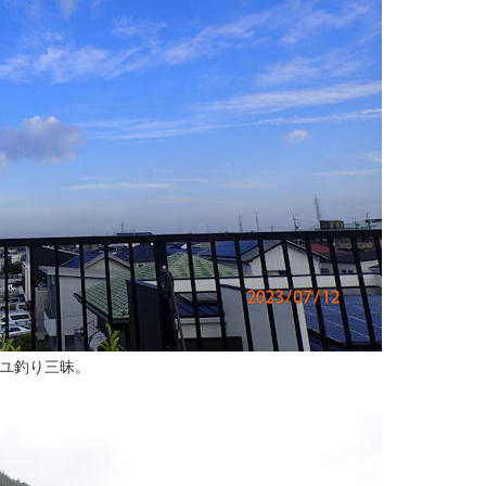
アユ釣り三昧。