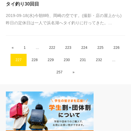
タイ釣り30回目
2019-09-18(水)今朝8時、岡崎の空です。(撮影・店の屋上から)
昨日の定休日は一人で浜名湖へタイ釣りに行ってきた。…
«
1
…
222
223
224
225
226
227
228
229
230
231
232
…
257
»