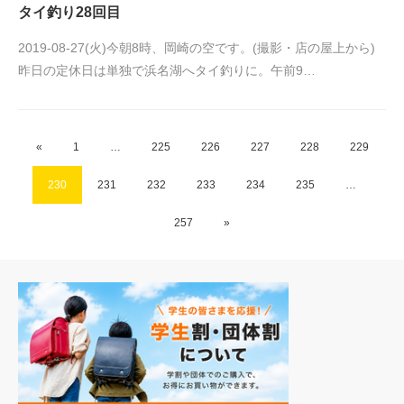
タイ釣り28回目
2019-08-27(火)今朝8時、岡崎の空です。(撮影・店の屋上から)
昨日の定休日は単独で浜名湖へタイ釣りに。午前9…
«
1
…
225
226
227
228
229
230
231
232
233
234
235
…
257
»