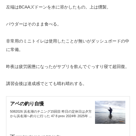
左端はBCAAズドーンを水に溶かしたもの。上は燻製。
パウダーはそのまま食べる。
非常用のミニトイレは使用したことが無いがダッシュボードの中
に常備。
昨夜は疲労困憊になったがサプリを飲んでぐっすり寝て超回復。
講習会後は達成感でとても晴れ晴れする。
アベの釣り自慢
5082026 浜名湖のチニング15回目 昨日の定休日は夕方
から浜名湖へ釣りに行った 47 8 prev 2024年 2025年 ...