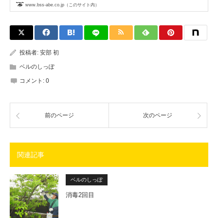
www.bss-abe.co.jp（このサイト内）
投稿者:
安部 初
ベルのしっぽ
コメント:
0
前のページ
次のページ
関連記事
ベルのしっぽ
消毒2回目