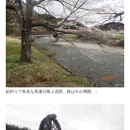
鮎釣りで有名な馬瀬川最上流部。桜は今が満開。↑