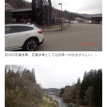
荘川の五連水車。五連水車としては日本一の大きさらしい。↑