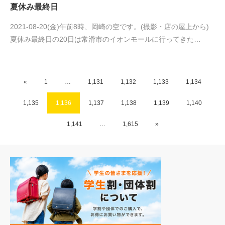
夏休み最終日
2021-08-20(金)午前8時、岡崎の空です。(撮影・店の屋上から)
夏休み最終日の20日は常滑市のイオンモールに行ってきた…
«
1
…
1,131
1,132
1,133
1,134
1,135
1,136
1,137
1,138
1,139
1,140
1,141
…
1,615
»