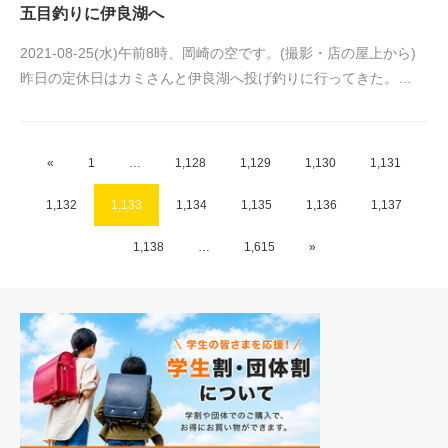
五目釣りに伊良湖へ
2021-08-25(水)午前8時、岡崎の空です。(撮影・店の屋上から)
昨日の定休日はカミさんと伊良湖へ投げ釣りに行ってきた。…
«
1
…
1,128
1,129
1,130
1,131
1,132
1,133
1,134
1,135
1,136
1,137
1,138
…
1,615
»