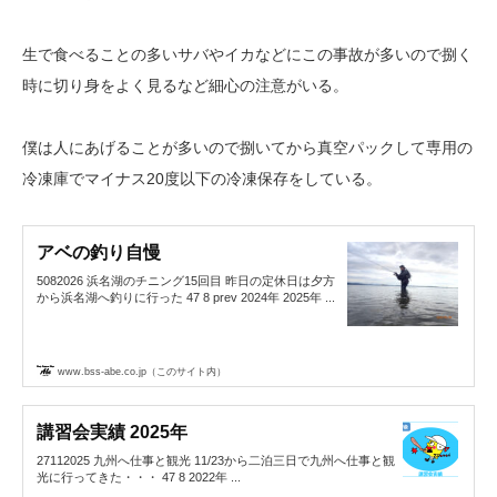
生で食べることの多いサバやイカなどにこの事故が多いので捌く
時に切り身をよく見るなど細心の注意がいる。
僕は人にあげることが多いので捌いてから真空パックして専用の
冷凍庫でマイナス20度以下の冷凍保存をしている。
アベの釣り自慢
5082026 浜名湖のチニング15回目 昨日の定休日は夕方
から浜名湖へ釣りに行った 47 8 prev 2024年 2025年 ...
www.bss-abe.co.jp（このサイト内）
講習会実績 2025年
27112025 九州へ仕事と観光 11/23から二泊三日で九州へ仕事と観
光に行ってきた・・・ 47 8 2022年 ...