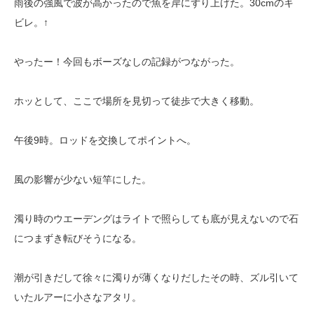
雨後の強風で波が高かったので魚を岸にずり上げた。30cmのキ
ビレ。↑
やったー！今回もボーズなしの記録がつながった。
ホッとして、ここで場所を見切って徒歩で大きく移動。
午後9時。ロッドを交換してポイントへ。
風の影響が少ない短竿にした。
濁り時のウエーデングはライトで照らしても底が見えないので石
につまずき転びそうになる。
潮が引きだして徐々に濁りが薄くなりだしたその時、ズル引いて
いたルアーに小さなアタリ。