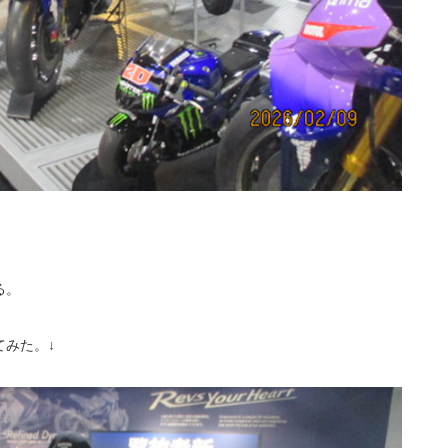
る。
みた。↓