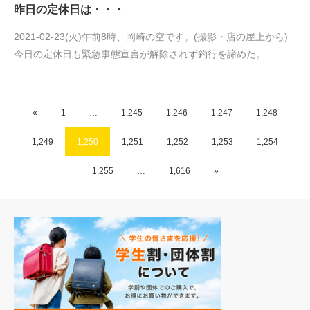
昨日の定休日は・・・
2021-02-23(火)午前8時、岡崎の空です。(撮影・店の屋上から)
今日の定休日も緊急事態宣言が解除されず釣行を諦めた。…
«
1
…
1,245
1,246
1,247
1,248
1,249
1,250
1,251
1,252
1,253
1,254
1,255
…
1,616
»