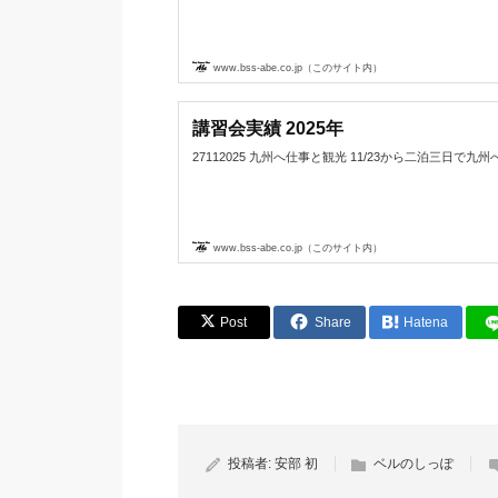
www.bss-abe.co.jp（このサイト内）
講習会実績 2025年
27112025 九州へ仕事と観光 11/23から二泊三日で九州へ
www.bss-abe.co.jp（このサイト内）
Post
Share
Hatena
投稿者:
安部 初
ベルのしっぽ