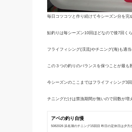
毎日コツコツと作り続けて今シーズン分を完成
鮎釣りは毎シーズン10回ほどなので後7回く
フライフィシング(渓流)やチニング(海)も適
この３つの釣りのバランスを保つことが最も
今シーズンのここまではフライフィシング3回
チニングだけは禁漁期間が無いので回数が増
アベの釣り自慢
5082026 浜名湖のチニング15回目 昨日の定休日は夕方から浜名