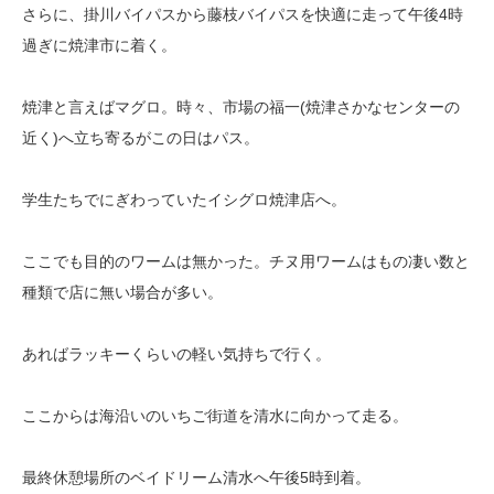
さらに、掛川バイパスから藤枝バイパスを快適に走って午後4時
過ぎに焼津市に着く。
焼津と言えばマグロ。時々、市場の福一(焼津さかなセンターの
近く)へ立ち寄るがこの日はパス。
学生たちでにぎわっていたイシグロ焼津店へ。
ここでも目的のワームは無かった。チヌ用ワームはもの凄い数と
種類で店に無い場合が多い。
あればラッキーくらいの軽い気持ちで行く。
ここからは海沿いのいちご街道を清水に向かって走る。
最終休憩場所のベイドリーム清水へ午後5時到着。