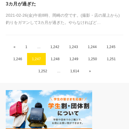
3カ月が過ぎた
2021-02-26(金)午前8時、岡崎の空です。(撮影・店の屋上から)
釣りをガマンして3カ月が過ぎた。やらなければど…
«
1
…
1,242
1,243
1,244
1,245
1,246
1,247
1,248
1,249
1,250
1,251
1,252
…
1,614
»