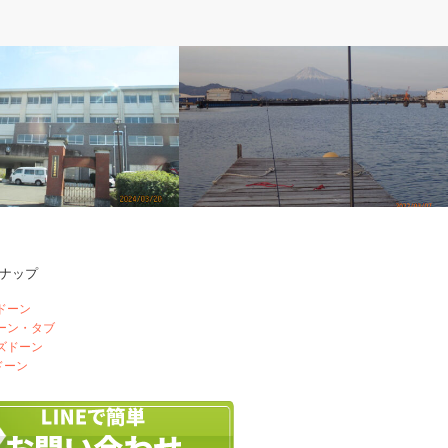
ぽ
アベの釣り自慢
ナップ
目の講習会
清水港へ初釣り
ドーン
ドーン・タブ
ズドーン
ドーン