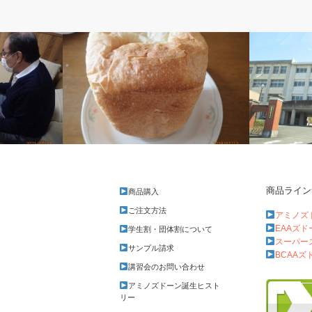
ベルのしっぽ
ベルのしっ
商品ライン
商品購入
チーズパンを焼く
4年連続4回
ご注文方法
アミノズ
EAAズ
学生割・団体割について
スーパー
サンプル請求
BCAAズ
講習会のお問い合わせ
アミノズドーン誕生ヒスト
リー