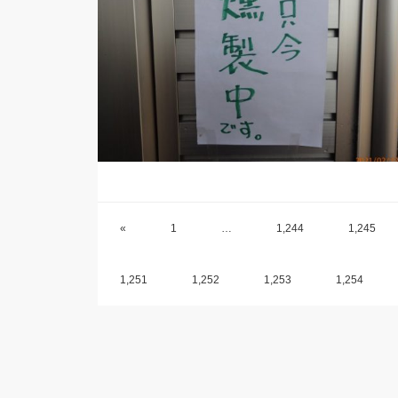
«
1
…
1,244
1,245
1,251
1,252
1,253
1,254