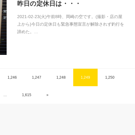
昨日の定休日は・・・
2021-02-23(火)午前8時、岡崎の空です。(撮影・店の屋
上から)今日の定休日も緊急事態宣言が解除されず釣行を
諦めた。…
1,246
1,247
1,248
1,249
1,250
…
1,615
»