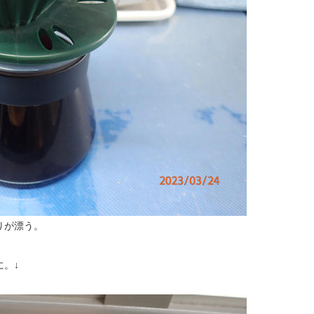
りが漂う。
。↓