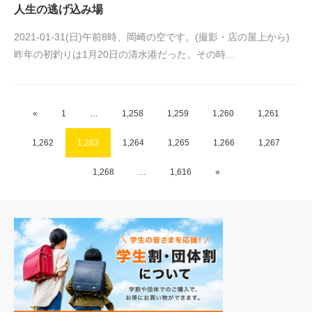
人生の逃げ込み場
2021-01-31(日)午前8時、岡崎の空です。(撮影・店の屋上から)
昨年の初釣りは1月20日の清水港だった。その時…
«
1
…
1,258
1,259
1,260
1,261
1,262
1,263
1,264
1,265
1,266
1,267
1,268
…
1,616
»