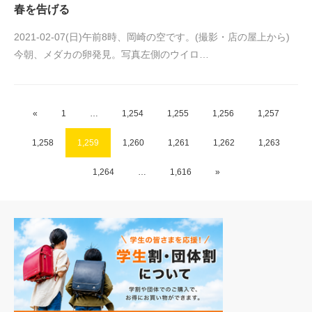
春を告げる
2021-02-07(日)午前8時、岡崎の空です。(撮影・店の屋上から)
今朝、メダカの卵発見。写真左側のウイロ…
«
1
…
1,254
1,255
1,256
1,257
1,258
1,259
1,260
1,261
1,262
1,263
1,264
…
1,616
»