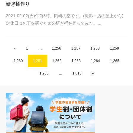
研ぎ桶作り
2021-02-02(火)午前8時、岡崎の空です。(撮影・店の屋上から)
定休日は包丁を研ぐための研ぎ桶を作ってみた。…
«
1
…
1,256
1,257
1,258
1,259
1,260
1,261
1,262
1,263
1,264
1,265
1,266
…
1,615
»