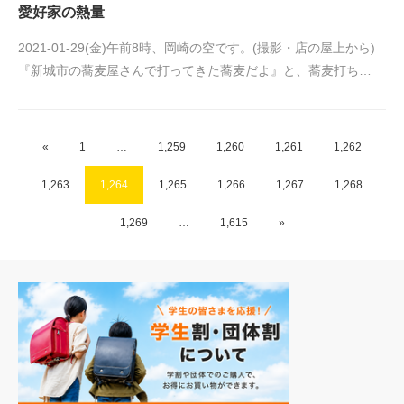
愛好家の熱量
2021-01-29(金)午前8時、岡崎の空です。(撮影・店の屋上から)
『新城市の蕎麦屋さんで打ってきた蕎麦だよ』と、蕎麦打ち…
«
1
…
1,259
1,260
1,261
1,262
1,263
1,264
1,265
1,266
1,267
1,268
1,269
…
1,615
»