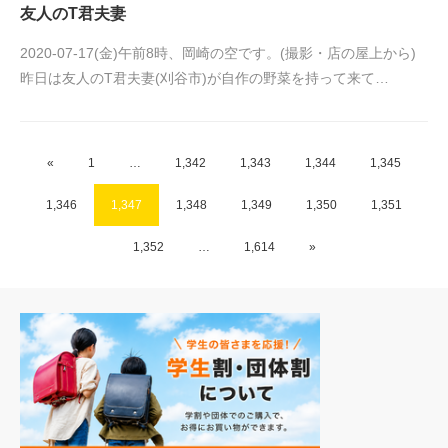
友人のT君夫妻
2020-07-17(金)午前8時、岡崎の空です。(撮影・店の屋上から)
昨日は友人のT君夫妻(刈谷市)が自作の野菜を持って来て…
«
1
…
1,342
1,343
1,344
1,345
1,346
1,347
1,348
1,349
1,350
1,351
1,352
…
1,614
»