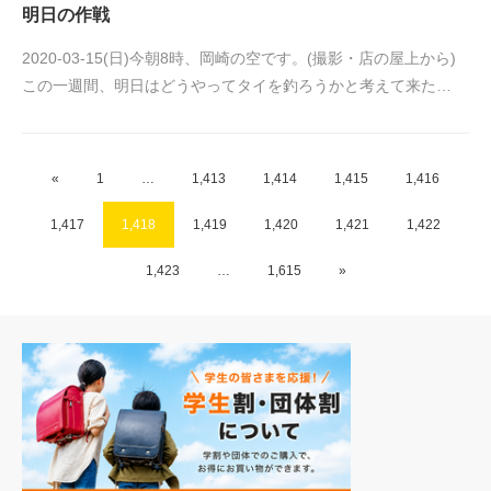
明日の作戦
2020-03-15(日)今朝8時、岡崎の空です。(撮影・店の屋上から)
この一週間、明日はどうやってタイを釣ろうかと考えて来た…
«
1
…
1,413
1,414
1,415
1,416
1,417
1,418
1,419
1,420
1,421
1,422
1,423
…
1,615
»